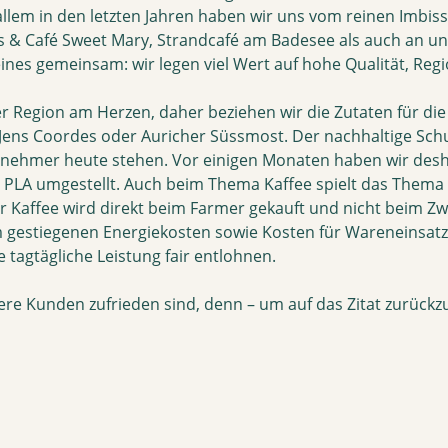
allem in den letzten Jahren haben wir uns vom reinen Imbis
s & Café Sweet Mary, Strandcafé am Badesee als auch an u
s gemeinsam: wir legen viel Wert auf hohe Qualität, Regio
 der Region am Herzen, daher beziehen wir die Zutaten für d
er Jens Coordes oder Auricher Süssmost. Der nachhaltige S
rnehmer heute stehen. Vor einigen Monaten haben wir des
ve PLA umgestellt. Auch beim Thema Kaffee spielt das Thema 
der Kaffee wird direkt beim Farmer gekauft und nicht beim Zw
rm gestiegenen Energiekosten sowie Kosten für Wareneinsa
 tagtägliche Leistung fair entlohnen.
re Kunden zufrieden sind, denn – um auf das Zitat zurückzug