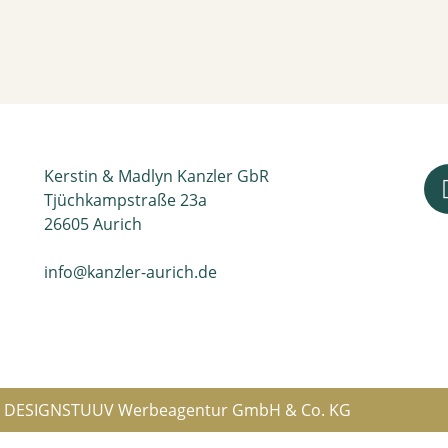
Kerstin & Madlyn Kanzler GbR
Tjüchkampstraße 23a
26605 Aurich
info@kanzler-aurich.de
g
DESIGNSTUUV Werbeagentur GmbH & Co. KG